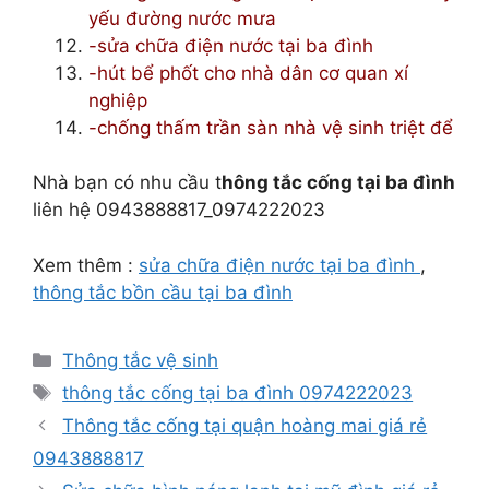
yếu đường nước mưa
-sửa chữa điện nước tại ba đình
-hút bể phốt cho nhà dân cơ quan xí
nghiệp
-chống thấm trần sàn nhà vệ sinh triệt để
Nhà bạn có nhu cầu t
hông tắc cống tại ba đình
liên hệ 0943888817_0974222023
Xem thêm :
sửa chữa điện nước tại ba đình
,
thông tắc bồn cầu tại ba đình
Danh
Thông tắc vệ sinh
mục
Thẻ
thông tắc cống tại ba đình 0974222023
Thông tắc cống tại quận hoàng mai giá rẻ
0943888817