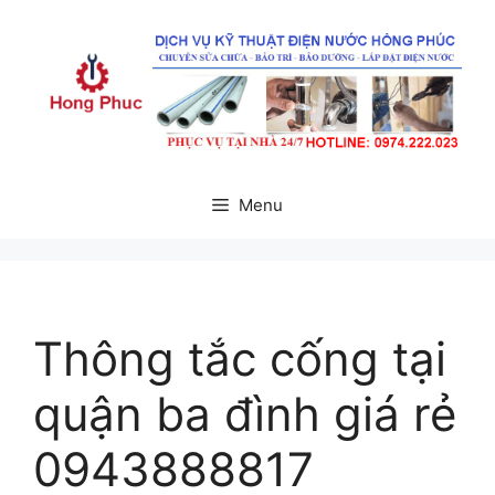
Chuyển
đến
nội
dung
Menu
Thông tắc cống tại
quận ba đình giá rẻ
0943888817