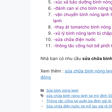
-xúc xả bảo dưỡng bình nóng
-đánh can xi cho bình nóng l
-vận chuyển bình nóng lạnh từ
lạnh
-thay át tomatcho bình nóng
-xử lý bình nóng lạnh bị chậ
-sửa chữa điện nước
-thông tắc cống hút bể phốt 
Nhà bạn có nhu cầu
sửa chữa bình
Xem thêm :
sửa chữa bình nóng lạn
đông
Danh
Sửa bình nóng lạnh
mục
Thẻ
sửa chữa bình nóng lạnh tại mỹ đình
Thông tắc cống tại quận ba đình giá 
Sửa chữa điện nước tại mỗ lao giá rẻ