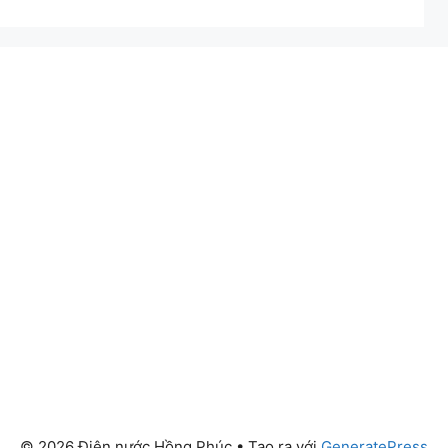
© 2026 Điện nước Hồng Phúc
• Tạo ra với
GeneratePress