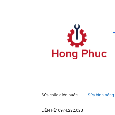
Chuyển
đến
nội
dung
Sửa chữa điện nước
Sửa bình nóng 
LIÊN HỆ: 0974.222.023