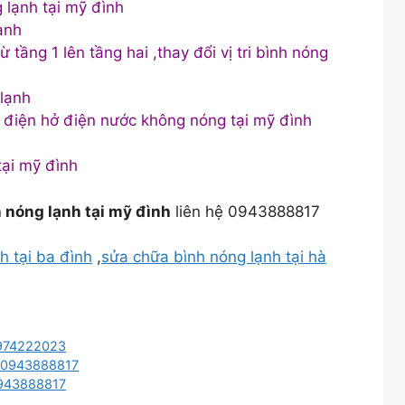
 lạnh tại mỹ đình
ạnh
 tầng 1 lên tầng hai ,thay đổi vị tri bình nóng
 lạnh
p điện hở điện nước không nóng tại mỹ đình
tại mỹ đình
 nóng lạnh tại mỹ đình
liên hệ 0943888817
h tại ba đình
,
sửa chữa bình nóng lạnh tại hà
 0974222023
rẻ 0943888817
 0943888817