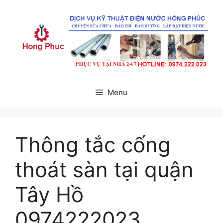
Chuyển
đến
nội
dung
Menu
Thông tắc cống
thoát sàn tại quận
Tây Hồ
0974222023