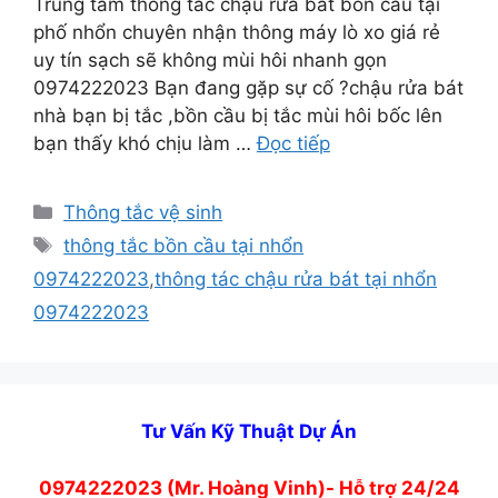
Trung tâm thông tắc chậu rửa bát bồn cầu tại
phố nhổn chuyên nhận thông máy lò xo giá rẻ
uy tín sạch sẽ không mùi hôi nhanh gọn
0974222023 Bạn đang gặp sự cố ?chậu rửa bát
nhà bạn bị tắc ,bồn cầu bị tắc mùi hôi bốc lên
bạn thấy khó chịu làm …
Đọc tiếp
Danh
Thông tắc vệ sinh
mục
Thẻ
thông tắc bồn cầu tại nhổn
0974222023
,
thông tác chậu rửa bát tại nhổn
0974222023
Tư Vấn Kỹ Thuật Dự Án
0974222023 (Mr. Hoàng Vinh)- Hỗ trợ 24/24