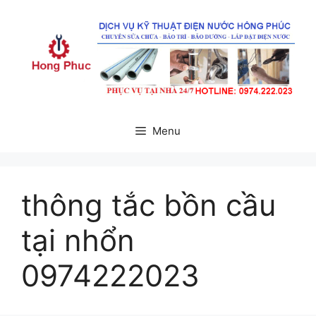
Chuyển
đến
nội
dung
Menu
thông tắc bồn cầu
tại nhổn
0974222023