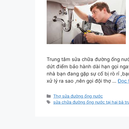
Trung tâm sửa chữa đường ống nước
dứt điểm bảo hành dài hạn gọi n
nhà bạn đang gặp sự cố bị rò rỉ ,
xử lý ra sao ,nên gọi đội thợ …
Đọc 
Danh
Thợ sửa đường ống nước
mục
Thẻ
sửa chữa đường ống nước tại hai bà 