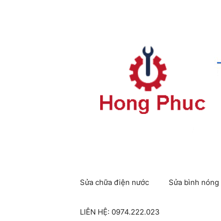
Chuyển
đến
nội
dung
Sửa chữa điện nước
Sửa bình nóng 
LIÊN HỆ: 0974.222.023