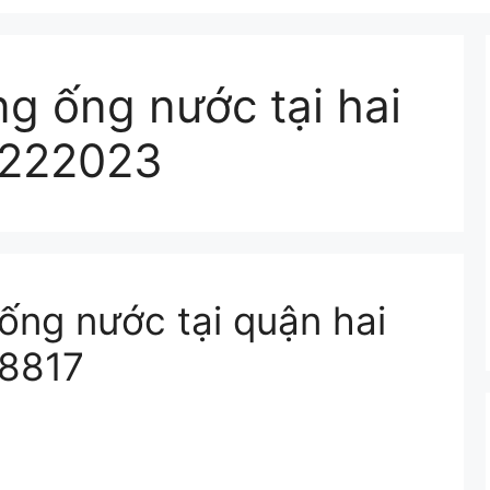
g ống nước tại hai
4222023
ng nước tại quận hai
88817