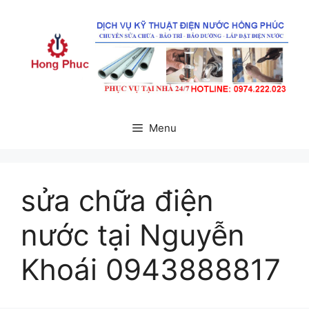
Chuyển
đến
nội
dung
Menu
sửa chữa điện
nước tại Nguyễn
Khoái 0943888817