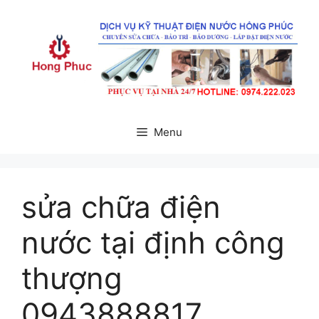
Chuyển
đến
nội
dung
Menu
sửa chữa điện
nước tại định công
thượng
0943888817