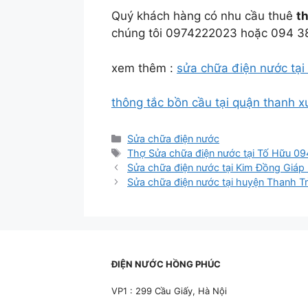
Quý khách hàng có nhu cầu thuê
t
chúng tôi 0974222023 hoặc 094 3
xem thêm :
sửa chữa điện nước tạ
thông tắc bồn cầu tại quận thanh x
Danh
Sửa chữa điện nước
mục
Thẻ
Thợ Sửa chữa điện nước tại Tố Hữu 0
Sửa chữa điện nước tại Kim Đồng Giá
Sửa chữa điện nước tại huyện Thanh T
ĐIỆN NƯỚC HỒNG PHÚC
VP1 : 299 Cầu Giấy, Hà Nội