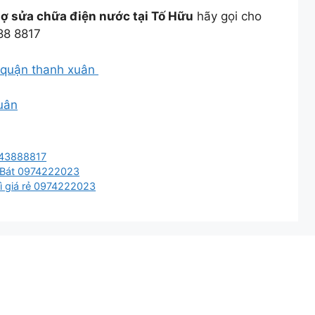
hợ sửa chữa điện nước tại Tố Hữu
hãy gọi cho
88 8817
i quận thanh xuân
uân
943888817
p Bát 0974222023
rì giá rẻ 0974222023