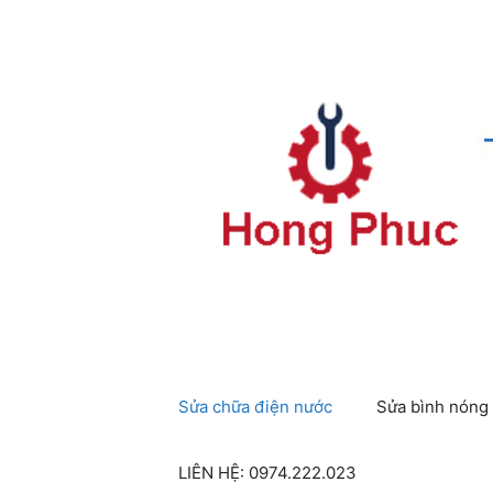
Chuyển
đến
nội
dung
Sửa chữa điện nước
Sửa bình nóng 
LIÊN HỆ: 0974.222.023