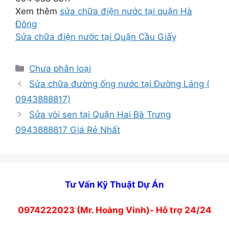
Xem thêm
sửa chữa điện nước tại quận Hà
Đông
Sửa chữa điện nước tại Quận Cầu Giấy
Danh
Chưa phân loại
mục
Sửa chữa đường ống nước tại Đường Láng (
0943888817)
Sửa vòi sen tại Quận Hai Bà Trưng
0943888817 Giá Rẻ Nhất
Tư Vấn Kỹ Thuật Dự Án
0974222023 (Mr. Hoàng Vinh)- Hỗ trợ 24/24