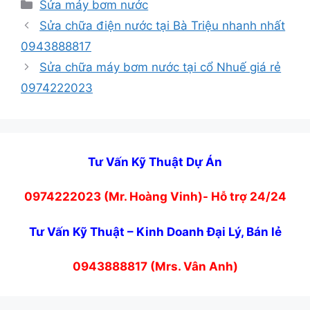
Danh
Sửa máy bơm nước
mục
Sửa chữa điện nước tại Bà Triệu nhanh nhất
0943888817
Sửa chữa máy bơm nước tại cổ Nhuế giá rẻ
0974222023
Tư Vấn Kỹ Thuật Dự Án
0974222023 (Mr. Hoàng Vinh)- Hỗ trợ 24/24
Tư Vấn Kỹ Thuật – Kinh Doanh Đại Lý, Bán lẻ
0943888817 (Mrs. Vân Anh)