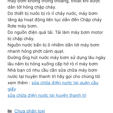
máy bơm không thông thoáng, thoát khí được
dẫn tới hỏng chập cháy.
Do thiết bị nước bị rò rỉ chảy nước, máy bơm
tăng áp hoạt động liên tục dẫn đến Chập cháy
Rơle máy bơm.
Do nguồn điện quá tải. Tải làm máy bơm motor
bị chập cháy.
Nguồn nước bẩn bị ô nhiễm dẫn tới máy bơm
nhanh hỏng phớt cánh quạt.
Đường ống hút nước máy bơm sử dụng lâu ngày
lâu năm bị hỏng xuống cấp hở rò rỉ máy bơm
Nhà bạn có nhu cầu cần sửa chữa máy bơm
nước tại huyện thanh trì hãy gọi cho chúng tôi
xem thêm :
sửa chữa điện nước tại quận cầu
giấy
sửa chữa điện nước tại huyện thanh trì
Danh
Chưa phân loại