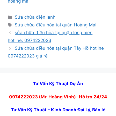
hoàng mai
Danh
Sửa chữa điện lạnh
mục
Thẻ
Sửa chữa điều hòa tại quận Hoàng Mai
sửa chữa điều hòa tại quận long biên
hotline: 0974222023
Sửa chữa điều hòa tại quận Tây Hồ hotline
0974222023 giá rẻ
Tư Vấn Kỹ Thuật Dự Án
0974222023 (Mr. Hoàng Vinh)- Hỗ trợ 24/24
Tư Vấn Kỹ Thuật – Kinh Doanh Đại Lý, Bán lẻ