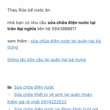
Thau Rửa bể nước ăn
nhà bạn có nhu cầu
sửa chữa điện nước tại
trần đại nghĩa
liên hệ 0943888817
xem thêm :
sửa chữa điện nước tại quận hai bà
trưng
thông tắc bồn cầu tại quận hai bà trưng
Danh
Sửa chữa điện nước
mục
Sửa chữa thiết bị vệ sinh tại quận Hoàn
Kiếm giá rẻ nhất 0974222023
Sửa chữa điện nước tại Phan Đình Giót giá