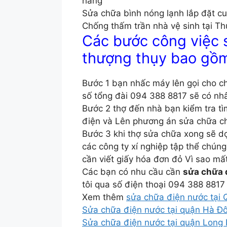
hãng
Sửa chữa bình nóng lạnh lắp đặt c
Chống thấm trần nhà vệ sinh tại T
Các bước công việc 
thượng thụy bao gồ
Bước 1 bạn nhấc máy lên gọi cho c
số tổng đài 094 388 8817 sẽ có nhâ
Bước 2 thợ đến nhà bạn kiểm tra t
điện và Lên phương án sửa chữa c
Bước 3 khi thợ sửa chữa xong sẽ dọ
các công ty xí nghiệp tập thể chún
cần viết giấy hóa đơn đỏ Vì sao mất
Các bạn có nhu cầu cần
sửa chữa 
tôi qua số điện thoại 094 388 8817
Xem thêm
sửa chữa điện nước tại
Sửa chữa điện nước tại quận Hà Đ
Sửa chữa điện nước tại quận Long 