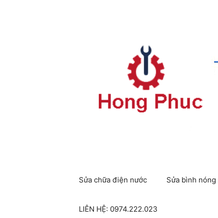
Chuyển
đến
nội
dung
Sửa chữa điện nước
Sửa bình nóng 
LIÊN HỆ: 0974.222.023