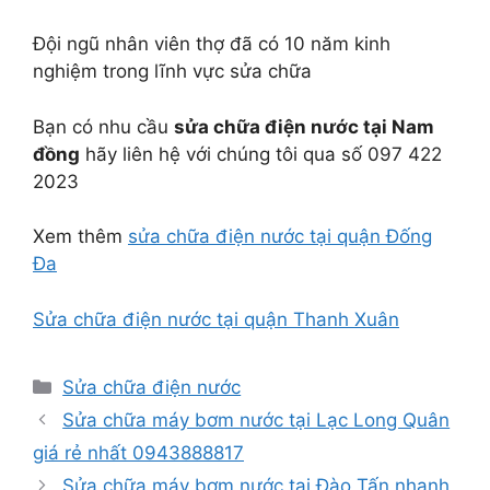
Đội ngũ nhân viên thợ đã có 10 năm kinh
nghiệm trong lĩnh vực sửa chữa
Bạn có nhu cầu
sửa chữa điện nước tại Nam
đồng
hãy liên hệ với chúng tôi qua số 097 422
2023
Xem thêm
sửa chữa điện nước tại quận Đống
Đa
Sửa chữa điện nước tại quận Thanh Xuân
Danh
Sửa chữa điện nước
mục
Sửa chữa máy bơm nước tại Lạc Long Quân
giá rẻ nhất 0943888817
Sửa chữa máy bơm nước tại Đào Tấn nhanh