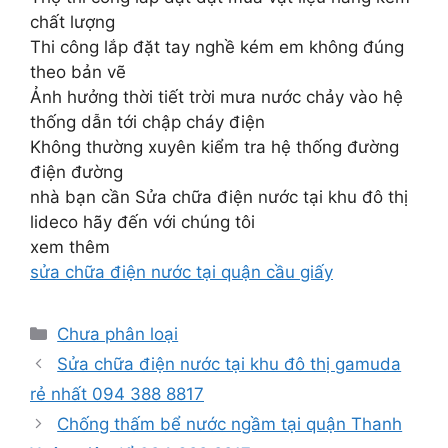
chất lượng
Thi công lắp đặt tay nghề kém em không đúng
theo bản vẽ
Ảnh hưởng thời tiết trời mưa nước chảy vào hệ
thống dẫn tới chập cháy điện
Không thường xuyên kiểm tra hệ thống đường
điện đường
nhà bạn cần Sửa chữa điện nước tại khu đô thị
lideco hãy đến với chúng tôi
xem thêm
sửa chữa điện nước tại quận cầu giấy
Danh
Chưa phân loại
mục
Sửa chữa điện nước tại khu đô thị gamuda
rẻ nhất 094 388 8817
Chống thấm bể nước ngầm tại quận Thanh