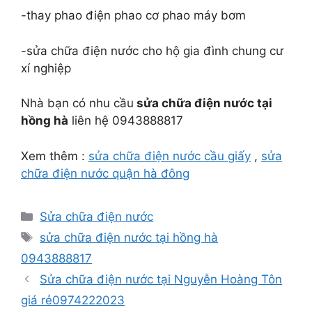
-thay phao điện phao cơ phao máy bơm
-sửa chữa điện nước cho hộ gia đình chung cư
xí nghiệp
Nhà bạn có nhu cầu
sửa chữa điện nước tại
hồng hà
liên hệ 0943888817
Xem thêm :
sửa chữa điện nước cầu giấy
,
sửa
chữa điện nước quận hà đông
Danh
Sửa chữa điện nước
mục
Thẻ
sửa chữa điện nước tại hồng hà
0943888817
Sửa chữa điện nước tại Nguyễn Hoàng Tôn
giá rẻ0974222023