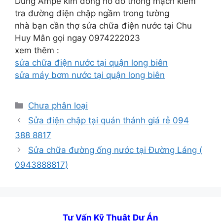
Dùng Ampe kìm đồng hồ đo thông mạch kiểm
tra đường điện chập ngầm trong tường
nhà bạn cần thợ sửa chữa điện nước tại Chu
Huy Mân gọi ngay 0974222023
xem thêm :
sửa chữa điện nước tại quận long biên
sửa máy bơm nước tại quận long biên
Danh
Chưa phân loại
mục
Sửa điện chập tại quán thánh giá rẻ 094
388 8817
Sửa chữa đường ống nước tại Đường Láng (
0943888817)
Tư Vấn Kỹ Thuật Dự Án