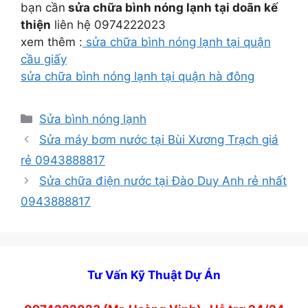
bạn cần
sửa chữa bình nóng lạnh tại doãn kế
thiện
liên hệ 0974222023
xem thêm :
sửa chữa bình nóng lạnh tại quận
cầu giấy
sửa chữa bình nóng lạnh tại quận hà đông
Danh
Sửa bình nóng lạnh
mục
Sửa máy bơm nước tại Bùi Xương Trạch giá
rẻ 0943888817
Sửa chữa điện nước tại Đào Duy Anh rẻ nhất
0943888817
Tư Vấn Kỹ Thuật Dự Án